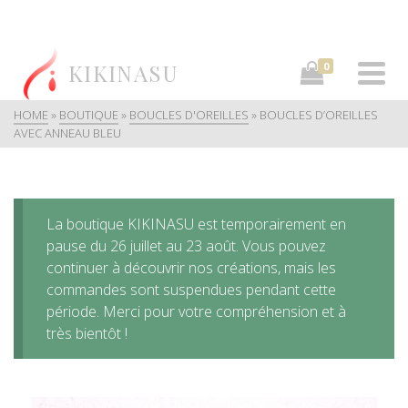
KIKINASU
0
HOME
»
BOUTIQUE
»
BOUCLES D'OREILLES
»
BOUCLES D’OREILLES
AVEC ANNEAU BLEU
La boutique KIKINASU est temporairement en
pause du 26 juillet au 23 août. Vous pouvez
continuer à découvrir nos créations, mais les
commandes sont suspendues pendant cette
période. Merci pour votre compréhension et à
très bientôt !