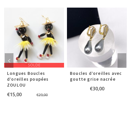
SOLDE
Longues Boucles
Boucles d’oreilles avec
d’oreilles poupées
goutte grise nacrée
ZOULOU
€
30,00
Le
Le
€
15,00
€
29,00
prix
prix
initial
actuel
était :
est :
.
.
€29,00.
€15,00.